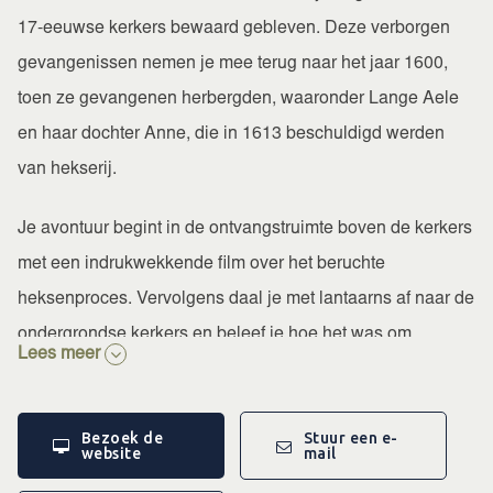
17-eeuwse kerkers bewaard gebleven. Deze verborgen
gevangenissen nemen je mee terug naar het jaar 1600,
toen ze gevangenen herbergden, waaronder Lange Aele
en haar dochter Anne, die in 1613 beschuldigd werden
van hekserij.
Je avontuur begint in de ontvangstruimte boven de kerkers
met een indrukwekkende film over het beruchte
heksenproces. Vervolgens daal je met lantaarns af naar de
ondergrondse kerkers en beleef je hoe het was om
Lees meer
gevangen te zitten in deze historische ruimtes. Een unieke
ervaring die geschiedenis letterlijk voelbaar maakt.
Bezoek de
Stuur een e-
website
mail
Instapmomenten