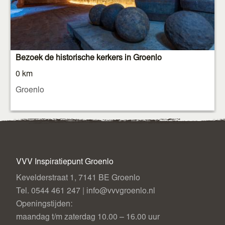
Privé-bezichtingen
Op afspraak te reserveren via de VVV:
tot 15 personen €50 per groep
Bezoek de historische kerkers in Groenlo
1 of 2 personen €15 per bezichtiging
0 km
Reserveren kan persoonlijk, telefonisch (0544-461247) of
Groenlo
per e-mail: (
Meld je hier aan
).
Startpunt
VVV Groenlo
VVV Inspiratiepunt Groenlo
Bezoek de kerkers en ervaar een stukje Groenlose
Kevelderstraat 1, 7141 BE Groenlo
geschiedenis zoals nooit tevoren!
Tel. 0544 461 247 | info@vvvgroenlo.nl
Openingstijden:
maandag t/m zaterdag 10.00 – 16.00 uur