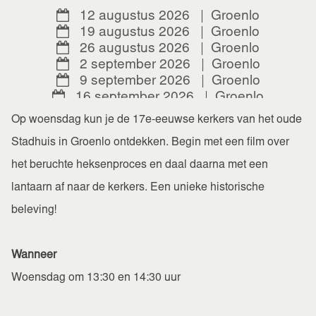
12 augustus 2026
|
Groenlo
19 augustus 2026
|
Groenlo
26 augustus 2026
|
Groenlo
2 september 2026
|
Groenlo
9 september 2026
|
Groenlo
16 september 2026
|
Groenlo
23 september 2026
|
Groenlo
Op woensdag kun je de 17e-eeuwse kerkers van het oude
30 september 2026
|
Groenlo
Stadhuis in Groenlo ontdekken. Begin met een film over
7 oktober 2026
|
Groenlo
14 oktober 2026
|
Groenlo
het beruchte heksenproces en daal daarna met een
21 oktober 2026
|
Groenlo
lantaarn af naar de kerkers. Een unieke historische
28 oktober 2026
|
Groenlo
beleving!
4 november 2026
|
Groenlo
11 november 2026
|
Groenlo
18 november 2026
|
Groenlo
Wanneer
25 november 2026
|
Groenlo
2 december 2026
|
Groenlo
Woensdag om 13:30 en 14:30 uur
9 december 2026
|
Groenlo
16 december 2026
|
Groenlo