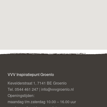
VVV Inspiratiepunt Groenlo
Kevelderstraat 1, 7141 BE Groenlo
Tel. 0544 461 247 | info@vvvgroenlo.nl
Openingstijden:
maandag t/m zaterdag 10.00 – 16.00 uur