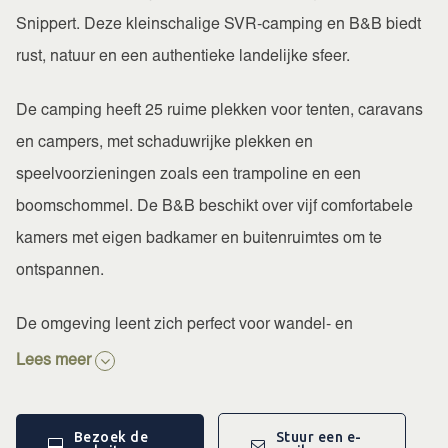
Snippert. Deze kleinschalige SVR-camping en B&B biedt
rust, natuur en een authentieke landelijke sfeer.
De camping heeft 25 ruime plekken voor tenten, caravans
en campers, met schaduwrijke plekken en
speelvoorzieningen zoals een trampoline en een
boomschommel. De B&B beschikt over vijf comfortabele
kamers met eigen badkamer en buitenruimtes om te
ontspannen.
De omgeving leent zich perfect voor wandel- en
fietstochten en ligt dicht bij Groenlo, Natuurpark De
Lees meer
Leemputten en het Zwillbrock, waar je reeën, fazanten en
flamingo’s kunt spotten.
Bezoek de
Stuur een e-