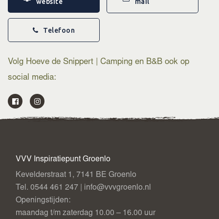
website
mail
Voor meer informatie en reserveringen bezoek de website
van Hoeve de Snippert of kijk op de website
Achterhoek
Telefoon
Toerisme
.
Volg Hoeve de Snippert | Camping en B&B ook op
social media:
VVV Inspiratiepunt Groenlo
Kevelderstraat 1, 7141 BE Groenlo
Tel. 0544 461 247 | info@vvvgroenlo.nl
Openingstijden:
maandag t/m zaterdag 10.00 – 16.00 uur