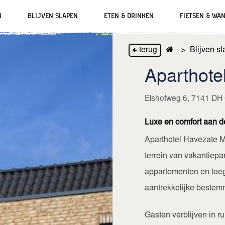
n
Blijven slapen
Eten & drinken
Fietsen & wa
terug
>
Blijven s
ackbars
Grolse Wanten
Parkeren
Bierbeleving
Vakantieparken
Verhuur
Aparthote
Slag om Grolle
Oplaadpunten
Musea & Kunst
Vakantiewoningen
Fiets oplaadpunten
Elshofweg 6, 7141 DH
Winkelen & lifestyle
Hotels
Luxe en comfort aan d
Aparthotel Havezate Ma
terrein van vakantiepa
appartementen en toega
aantrekkelijke bestemm
Gasten verblijven in r