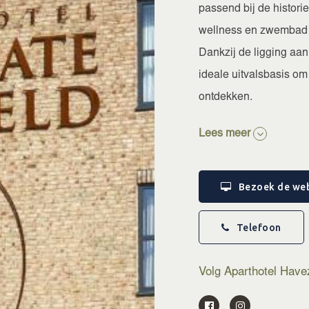
passend bij de histori
wellness en zwembad t
Dankzij de ligging aa
ideale uitvalsbasis om
ontdekken.
Lees meer
Meer informatie over f
vinden op de website
Bezoek de web
Telefoon
Volg Aparthotel Have