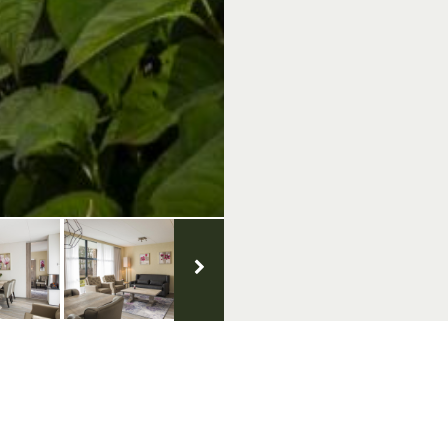
Groenlo
Over VisitGroenlo.nl