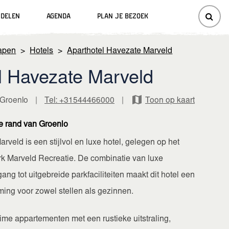
ndelen
Agenda
Plan je bezoek
lapen
>
Hotels
>
Aparthotel Havezate Marveld
l Havezate Marveld
 Groenlo
|
Tel: +31544466000
|
Toon op kaart
e rand van Groenlo
rveld is een stijlvol en luxe hotel, gelegen op het
rk Marveld Recreatie. De combinatie van luxe
ng tot uitgebreide parkfaciliteiten maakt dit hotel een
ing voor zowel stellen als gezinnen.
uime appartementen met een rustieke uitstraling,