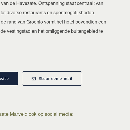
e van de Havezate. Ontspanning staat centraal: van
ot diverse restaurants en sportmogelijkheden.
n de rand van Groenlo vormt het hotel bovendien een
 de vestingstad en het omliggende buitengebied te
aciliteiten, arrangementen en reserveringen is te
 van Havezate Marveld.
site
Stuur een e-mail
zate Marveld ook op social media: