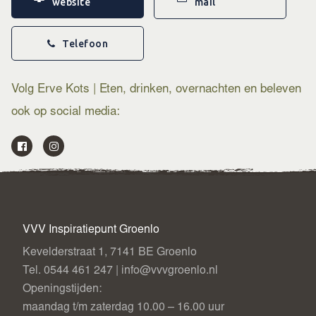
website
mail
Restaurant de Herberg – ambachtelijk gebakken
pannenkoeken en à la carte gerechten
Restaurant Het Hoofdkwartier – bourgondisch
Telefoon
dineren in een sfeervolle, historische setting
Activiteiten
Volg Erve Kots | Eten, drinken, overnachten en beleven
Brouwhoes Bier Experience
– leer spelenderwijs
ook op social media:
hoe het bier wordt gebrouwen.
Achterhoeks Openluchtmuseum
– ontdek de
geschiedenis van de regio.
Voor alle details en reserveringen, bezoek de website van
Erve Kots.
VVV Inspiratiepunt Groenlo
Kevelderstraat 1, 7141 BE Groenlo
Tel. 0544 461 247 | info@vvvgroenlo.nl
Openingstijden:
maandag t/m zaterdag 10.00 – 16.00 uur