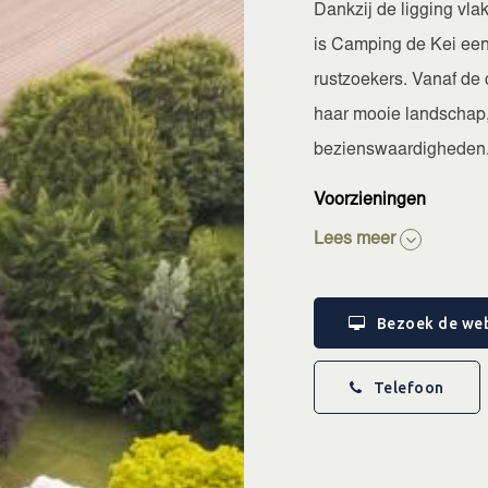
Dankzij de ligging vla
is Camping de Kei een 
rustzoekers. Vanaf de
haar mooie landschap,
bezienswaardigheden
Voorzieningen
De camping beschikt ove
Lees meer
Verwarmd sanita
Gratis wifi op het
Bezoek de web
Stroomaansluiti
Eigen wateraansl
Telefoon
Fietsoplaadpunt
Honden zijn toeg
Daarnaast is er een b