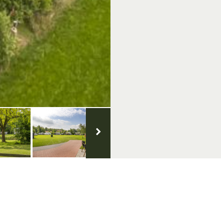
Groenlo
Over VisitGroenlo.nl