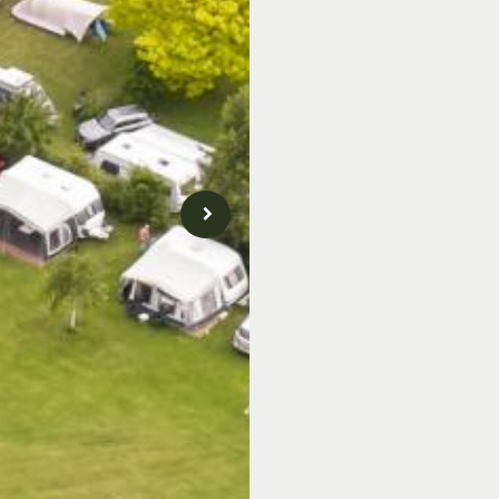
omgeving te verkenne
Openingstijden
Camping de Kei is geo
Omgeving
De Achterhoek staat b
pittoreske dorpen. Van
wandelroutes te volg
Erve Kots, het Nation
boekenstadje Bredevoo
Ook bekende evenemen
Lichtenvoorde zijn va