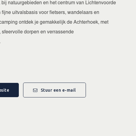
k bij natuurgebieden en het centrum van Lichtenvoorde
fijne uitvalsbasis voor fietsers, wandelaars en
 camping ontdek je gemakkelijk de Achterhoek, met
 sfeervolle dorpen en verrassende
.
r diverse faciliteiten voor een comfortabel verblijf:
irgebouw met douches en toiletten
 hele terrein
site
Stuur een e-mail
ngen tot 10 ampère
uiting en vuilwaterafvoer per plaats
en
estaan, mits aangelijnd
roodjesservice en kunnen gasten fietsen huren om de