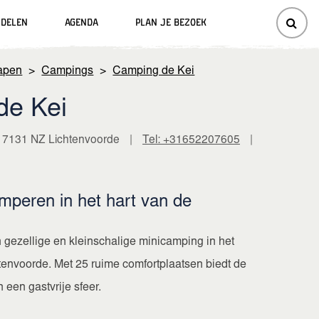
ndelen
Agenda
Plan je bezoek
lapen
>
Campings
>
Camping de Kei
de Kei
 7131 NZ Lichtenvoorde
|
Tel: +31652207605
|
amperen in het hart van de
 gezellige en kleinschalige minicamping in het
tenvoorde. Met 25 ruime comfortplaatsen biedt de
 een gastvrije sfeer.