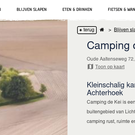
n
Blijven slapen
Eten & drinken
Fietsen & wa
terug
>
Blijven s
ackbars
Grolse Wanten
Parkeren
Bierbeleving
Vakantieparken
Verhuur
Camping 
Slag om Grolle
Oplaadpunten
Musea & Kunst
Vakantiewoningen
Fiets oplaadpunten
Oude Aaltenseweg 72,
Toon op kaart
Winkelen & lifestyle
Hotels
Kleinschalig k
Achterhoek
Camping de Kei is een
buitengebied van Lich
camping rust, ruimte en