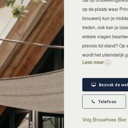
Ga op ontdekkingsreis 
op de plaats waar Prins
brouwerij kun je midd
treden, ook kan je las
enkele vragen beantwo
precies tot stand? Op
wordt het uiteindelijk
Lees meer
Nadat je de ontdekkings
Hier kun je de ontdekt
Bezoek de web
van de vele zelfgebrou
Telefoon
Volg Brouwhoes Bier 