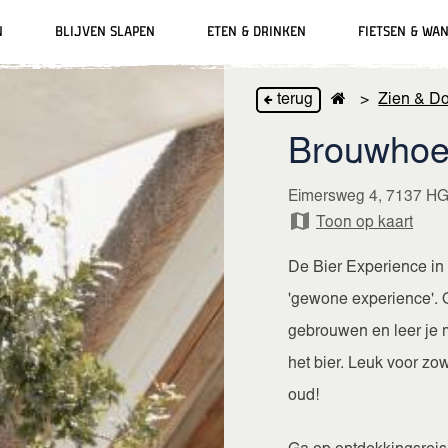
n
Blijven slapen
Eten & drinken
Fietsen & wa
terug
>
Zien & D
ackbars
Grolse Wanten
Parkeren
Bierbeleving
Vakantieparken
Verhuur
Brouwhoes
Slag om Grolle
Oplaadpunten
Musea & Kunst
Vakantiewoningen
Fiets oplaadpunten
Eimersweg 4, 7137 HG
Toon op kaart
Winkelen & lifestyle
Hotels
De Bier Experience in
'gewone experience'. O
gebrouwen en leer je 
het bier. Leuk voor zow
oud!