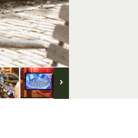
Groenlo
Over VisitGroenlo.nl