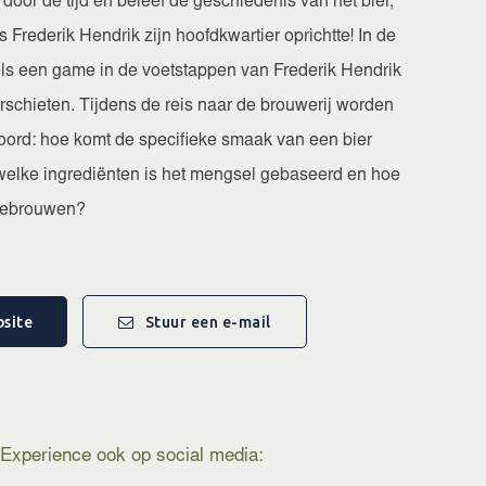
door de tijd en beleef de geschiedenis van het bier,
 Frederik Hendrik zijn hoofdkwartier oprichtte! In de
els een game in de voetstappen van Frederik Hendrik
erschieten. Tijdens de reis naar de brouwerij worden
ord: hoe komt de specifieke smaak van een bier
 welke ingrediënten is het mengsel gebaseerd en hoe
 gebrouwen?
reis zelf hebt ervaren, kom je uit bij de gezellige bar.
e biertjes proeven. Neem plaats en geniet van een
site
Stuur een e-mail
wen bieren in een authentieke sfeer. Proost!
Experience ook op social media: